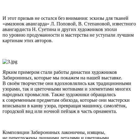
И этот призыв не остался без внимания: эскизы для тканей
«амазонок авангарда» Л. Поповой, В. Степановой, известного
авангардиста Н. Суетина и других художников эпохи
по уровню продуманности и мастерства не уступали лучшим
картинам этих авторов.
Ярким примером стали работы династии художников
Забирониных, которые мы покажем на нашей выставке.
В своём творчестве они вдохновлялись как традиционными
узорами, так и цветочными мотивами и элементами многих
народных промыслов. Также художники обращались
к современным предметам обихода, которые они мастерски
вписывали в канву узора, превращая машинку, самолётик,
городской вид или ночной пейзаж в часть орнамента.
Композиции Забирониных лаконичны, изящны,
не перегружены лишними деталями и цветовыми